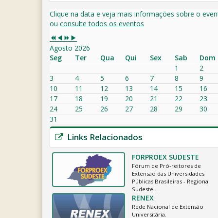
Clique na data e veja mais informações sobre o even
ou
consulte todos os eventos
Agosto 2026
Seg
Ter
Qua
Qui
Sex
Sab
Dom
1
2
3
4
5
6
7
8
9
10
11
12
13
14
15
16
17
18
19
20
21
22
23
24
25
26
27
28
29
30
31
Links Relacionados
FORPROEX SUDESTE
Fórum de Pró-reitores de
Extensão das Universidades
Públicas Brasileiras - Regional
Sudeste…
RENEX
Rede Nacional de Extensão
Universitária.