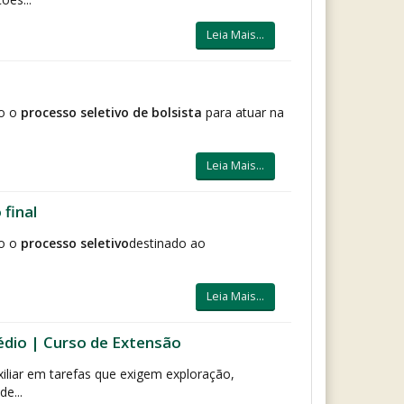
Leia Mais...
co o
processo seletivo de bolsista
para atuar na
Leia Mais...
final
o o
processo seletivo
destinado ao
Leia Mais...
édio | Curso de Extensão
iliar em tarefas que exigem exploração,
e...