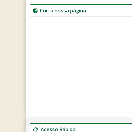
Curta nossa página:
Ano
Mês
Próximo
Próximo
Anterior
Anterior
Ano
Mês
Acesso Rápido