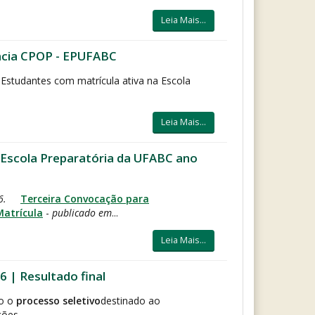
Leia Mais...
ência CPOP - EPUFABC
Estudantes com matrícula ativa na Escola
Leia Mais...
 Escola Preparatória da UFABC ano
26.
Terceira Convocação para
Matrícula
-
publicado em
...
Leia Mais...
 | Resultado final
o o
processo seletivo
destinado ao
ões...