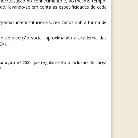
 democratização do conhecimento e, ao mesmo tempo,
ido, levando-se em conta as especificidades de cada
amas interinstitucionais, realizados sob a forma de
to de inserção social, aproximando a academia das
EX)
.
solução nº 253
, que regulamenta a inclusão de carga
.