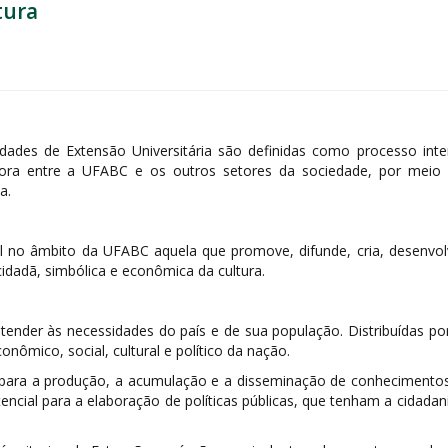
tura
idades de Extensão Universitária são definidas como processo interdis
dora entre a UFABC e os outros setores da sociedade, por meio
a.
 no âmbito da UFABC aquela que promove, difunde, cria, desenvolve,
cidadã, simbólica e econômica da cultura.
tender às necessidades do país e de sua população. Distribuídas por
ômico, social, cultural e político da nação.
 para a produção, a acumulação e a disseminação de conhecimentos 
ial para a elaboração de políticas públicas, que tenham a cidadani