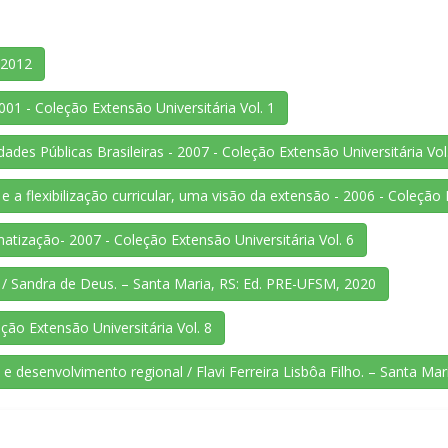
 2012
001 - Coleção Extensão Universitária Vol. 1
ades Públicas Brasileiras - 2007 - Coleção Extensão Universitária Vol
 a flexibilização curricular, uma visão da extensão - 2006 - Coleção E
atização- 2007 - Coleção Extensão Universitária Vol. 6
os / Sandra de Deus. – Santa Maria, RS: Ed. PRE-UFSM, 2020
ão Extensão Universitária Vol. 8
e desenvolvimento regional / Flavi Ferreira Lisbôa Filho. – Santa M