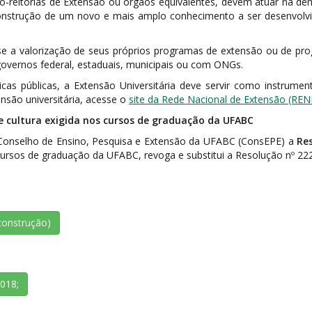
Pró-reitorias de Extensão ou órgãos equivalentes, devem atuar na
a construção de um novo e mais amplo conhecimento a ser desenvolv
a valorização de seus próprios programas de extensão ou de progr
governos federal, estaduais, municipais ou com ONGs.
as públicas, a Extensão Universitária deve servir como instrumen
nsão universitária, acesse o
site da Rede Nacional de Extensão (REN
e cultura exigida nos cursos de graduação da UFABC
 Conselho de Ensino, Pesquisa e Extensão da UFABC (ConsEPE) a
Re
cursos de graduação da UFABC, revoga e substitui a Resolução nº 222
construção)
018;