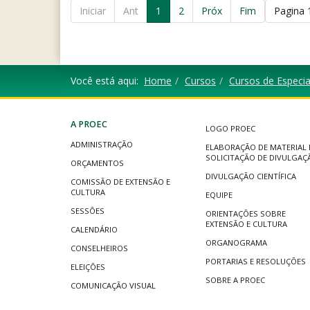
Iniciar
Ant
1
2
Próx
Fim
Pagina 
Você está aqui:
Home
Cursos
Cursos de Especia
A PROEC
LOGO PROEC
ADMINISTRAÇÃO
ELABORAÇÃO DE MATERIAL 
SOLICITAÇÃO DE DIVULGAÇ
ORÇAMENTOS
DIVULGAÇÃO CIENTÍFICA
COMISSÃO DE EXTENSÃO E
CULTURA
EQUIPE
SESSÕES
ORIENTAÇÕES SOBRE
EXTENSÃO E CULTURA
CALENDÁRIO
ORGANOGRAMA
CONSELHEIROS
PORTARIAS E RESOLUÇÕES
ELEIÇÕES
SOBRE A PROEC
COMUNICAÇÃO VISUAL