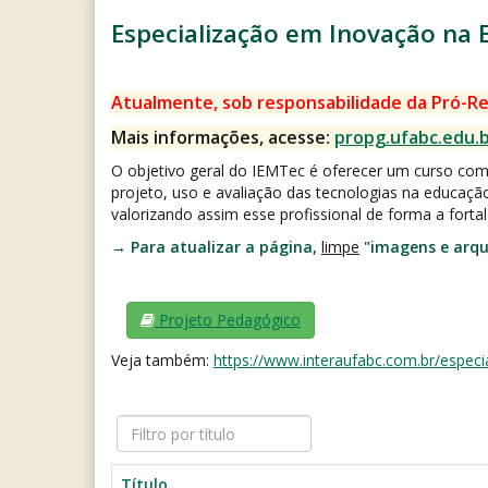
Especialização em Inovação na
Atualmente, sob responsabilidade da Pró-Re
Mais informações, acesse:
propg.ufabc.edu.b
O objetivo geral do IEMTec é oferecer um curso com
projeto, uso e avaliação das tecnologias na educaçã
valorizando assim esse profissional de forma a forta
→
Para atualizar a página,
limpe
"imagens e arq
Projeto Pedagógico
Veja também:
https://www.interaufabc.com.br/especi
Filtro
por
título
Título