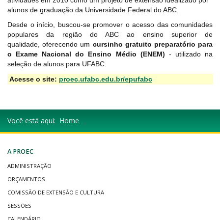
atividades em 2010 como um projeto de extensão idealizado por
alunos de graduação da Universidade Federal do ABC.
Desde o início, buscou-se promover o acesso das comunidades
populares da região do ABC ao ensino superior de
qualidade, oferecendo um
cursinho gratuito preparatório para
o Exame Nacional do Ensino Médio (ENEM)
- utilizado na
seleção de alunos para UFABC.
Acesse o site:
proec.ufabc.edu.br/epufabc
Você está aqui:
Home
A PROEC
ADMINISTRAÇÃO
ORÇAMENTOS
COMISSÃO DE EXTENSÃO E CULTURA
SESSÕES
CALENDÁRIO