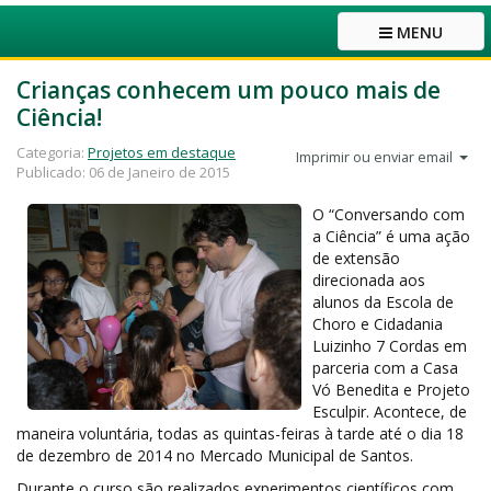
MENU
Crianças conhecem um pouco mais de
Ciência!
Categoria:
Projetos em destaque
Imprimir ou enviar email
Publicado: 06 de Janeiro de 2015
O “Conversando com
a Ciência” é uma ação
de extensão
direcionada aos
alunos da Escola de
Choro e Cidadania
Luizinho 7 Cordas em
parceria com a Casa
Vó Benedita e Projeto
Esculpir. Acontece, de
maneira voluntária, todas as quintas-feiras à tarde até o dia 18
de dezembro de 2014 no Mercado Municipal de Santos.
Durante o curso são realizados experimentos científicos com