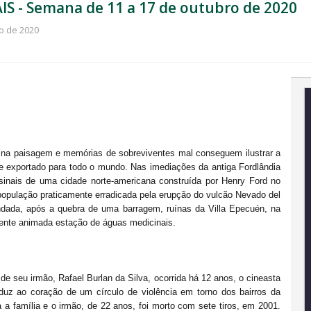
 - Semana de 11 a 17 de outubro de 2020
o de 2020
 na paisagem e memórias de sobreviventes mal conseguem ilustrar a 
re exportado para todo o mundo. Nas imediações da antiga Fordlândia 
sinais de uma cidade norte-americana construída por Henry Ford no 
população praticamente erradicada pela erupção do vulcão Nevado del 
ndada, após a quebra de uma barragem, ruínas da Villa Epecuén, na 
ente animada estação de águas medicinais.
de seu irmão, Rafael Burlan da Silva, ocorrida há 12 anos, o cineasta 
duz ao coração de um círculo de violência em torno dos bairros da 
a família e o irmão, de 22 anos, foi morto com sete tiros, em 2001. 