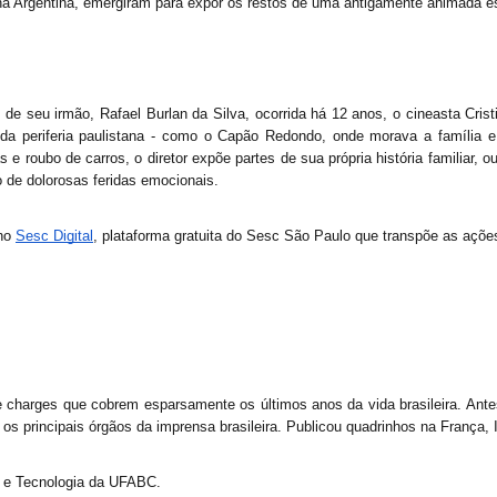
na Argentina, emergiram para expor os restos de uma antigamente animada e
 de seu irmão, Rafael Burlan da Silva, ocorrida há 12 anos, o cineasta Cris
 da periferia paulistana - como o Capão Redondo, onde morava a família e 
 roubo de carros, o diretor expõe partes de sua própria história familiar, 
 de dolorosas feridas emocionais.
no 
Sesc Digital
, plataforma gratuita do Sesc São Paulo que transpõe as ações 
charges que cobrem esparsamente os últimos anos da vida brasileira. Antes de
 principais órgãos da imprensa brasileira. Publicou quadrinhos na França, I
a e Tecnologia da UFABC. 