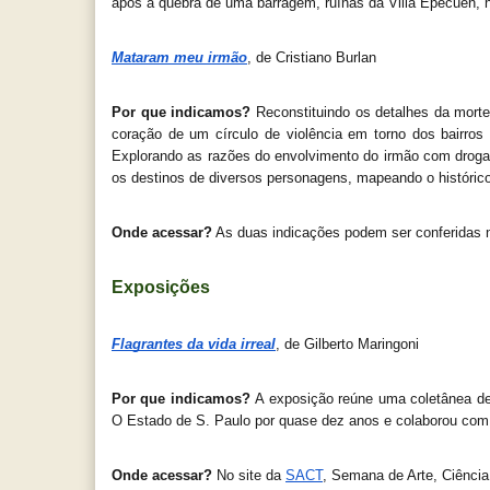
após a quebra de uma barragem, ruínas da Villa Epecuén, 
Mataram meu irmão
, de Cristiano Burlan
Por que indicamos? 
Reconstituindo os detalhes da morte
coração de um círculo de violência em torno dos bairros
Explorando as razões do envolvimento do irmão com drogas e
os destinos de diversos personagens, mapeando o histórico
Onde acessar?
 As duas indicações podem ser conferidas 
Exposições
Flagrantes da vida irreal
, de Gilberto Maringoni
Por que indicamos? 
A exposição reúne uma coletânea de 
O Estado de S. Paulo por quase dez anos e colaborou com os
Onde acessar?
 No site da 
SACT
, Semana de Arte, Ciênci