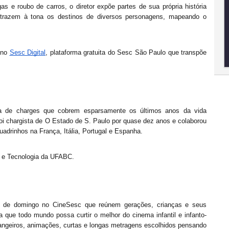
 e roubo de carros, o diretor expõe partes de sua própria história 
s trazem à tona os destinos de diversos personagens, mapeando o 
no 
Sesc Digital
, plataforma gratuita do Sesc São Paulo que transpõe 
a de charges que cobrem esparsamente os últimos anos da vida 
i foi chargista de O Estado de S. Paulo por quase dez anos e colaborou 
uadrinhos na França, Itália, Portugal e Espanha.
a e Tecnologia da UFABC. 
 de domingo no CineSesc que reúnem gerações, crianças e seus 
 que todo mundo possa curtir o melhor do cinema infantil e infanto-
trangeiros, animações, curtas e longas metragens escolhidos pensando 