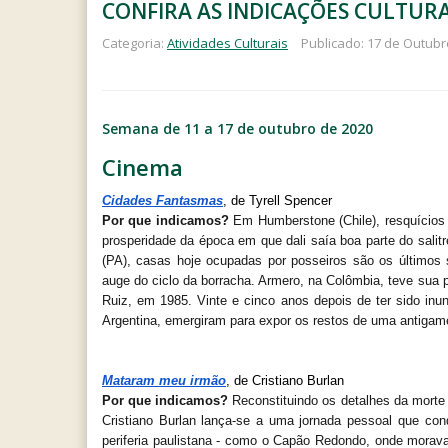
CONFIRA AS INDICAÇÕES CULTURAIS
Categoria:
Atividades Culturais
Publicado: 17 de Outubr
Semana de 11 a 17 de outubro de 2020
Cinema
Cidades Fantasmas
, de Tyrell Spencer
Por que indicamos? 
Em Humberstone (Chile), resquícios
prosperidade da época em que dali saía boa parte do salit
(PA), casas hoje ocupadas por posseiros são os últimos 
auge do ciclo da borracha. Armero, na Colômbia, teve sua 
Ruiz, em 1985. Vinte e cinco anos depois de ter sido inu
Argentina, emergiram para expor os restos de uma antigam
Mataram meu irmão
, de Cristiano Burlan
Por que indicamos? 
Reconstituindo os detalhes da morte 
Cristiano Burlan lança-se a uma jornada pessoal que con
periferia paulistana - como o Capão Redondo, onde morava 