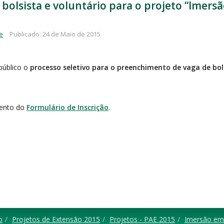
e bolsista e voluntário para o projeto “Ime
e
Publicado: 24 de Maio de 2015
público o
processo seletivo para o preenchimento de vaga de bol
mento do
Formulário de Inscrição
.
o
Projetos de Extensão 2015
Projetos - PAE 2015
Imersão em 