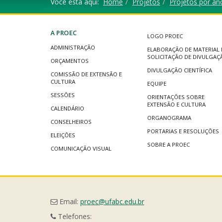
Você está aqui:
Home
Projetos
Projetos por an
A PROEC
LOGO PROEC
ADMINISTRAÇÃO
ELABORAÇÃO DE MATERIAL 
SOLICITAÇÃO DE DIVULGAÇ
ORÇAMENTOS
DIVULGAÇÃO CIENTÍFICA
COMISSÃO DE EXTENSÃO E
CULTURA
EQUIPE
SESSÕES
ORIENTAÇÕES SOBRE
EXTENSÃO E CULTURA
CALENDÁRIO
ORGANOGRAMA
CONSELHEIROS
PORTARIAS E RESOLUÇÕES
ELEIÇÕES
SOBRE A PROEC
COMUNICAÇÃO VISUAL
Email:
proec@ufabc.edu.br
Telefones: