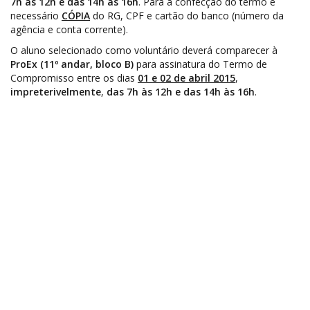
7h às 12h e das 14h às 16h
. Para a confecção do termo é
necessário
CÓPIA
do RG, CPF e cartão do banco (número da
agência e conta corrente).
O aluno selecionado como voluntário deverá comparecer à
ProEx (11º andar, bloco B)
para assinatura do Termo de
Compromisso entre os dias
01 e 02 de abril 2015
,
impreterivelmente
,
das 7h às 12h e das 14h às 16h
.