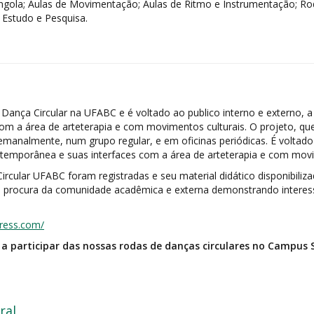
a Angola; Aulas de Movimentação; Aulas de Ritmo e Instrumentação; 
 Estudo e Pesquisa.
e Dança Circular na UFABC e é voltado ao publico interno e externo,
com a área de arteterapia e com movimentos culturais. O projeto, 
emanalmente, num grupo regular, e em oficinas periódicas. É voltado
ntemporânea e suas interfaces com a área de arteterapia e com movi
rcular UFABC foram registradas e seu material didático disponibilizad
 procura da comunidade acadêmica e externa demonstrando interesse 
press.com/
a participar das nossas rodas de danças circulares no Campus
ral