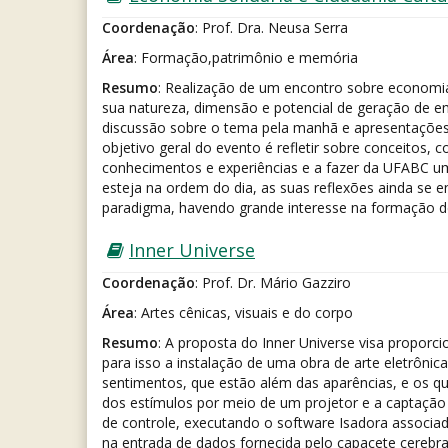
Coordenação
: Prof. Dra. Neusa Serra
Área
: Formação,patrimônio e memória
Resumo
: Realização de um encontro sobre economia 
sua natureza, dimensão e potencial de geração de em
discussão sobre o tema pela manhã e apresentações d
objetivo geral do evento é refletir sobre conceitos,
conhecimentos e experiências e a fazer da UFABC um 
esteja na ordem do dia, as suas reflexões ainda se e
paradigma, havendo grande interesse na formação d
Inner Universe
Coordenação
: Prof. Dr. Mário Gazziro
Área
: Artes cênicas, visuais e do corpo
Resumo
: A proposta do Inner Universe visa propo
para isso a instalação de uma obra de arte eletrônic
sentimentos, que estão além das aparências, e os qu
dos estímulos por meio de um projetor e a captação
de controle, executando o software Isadora associado
na entrada de dados fornecida pelo capacete cerebra