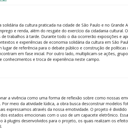
solidária da cultura praticada na cidade de São Paulo e no Grande A
prego e renda, além do resgate do exercício da cidadania cultural. 
e trabalhos à tarde. Durante todo o dia ocorrerão exposições e apr
 contextos e experiências de economia solidária da cultura em São Pa
lugar de referência para o debate público e construção de políticas
ncontram em fase inicial. Por outro lado, multiplicam-se ações, grup
e conhecimentos e troca de experiência neste campo.
rcionar a vivência como uma forma de reflexão sobre como nossas e
a. Por meio da atividade lúdica, a obra busca desconstruir modelos f
ais expressamos através da nossa emotividade. O projeto é dividido 
 dos estados emocionais com o uso de um capacete eletrônico. Essa
 à plugins desenvolvidos para o projeto, os quais realizam os efeit
l.