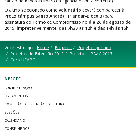
cartão do banco (número da agência e conta corrente).
O aluno selecionado como
voluntário
deverá comparecer à
ProEx câmpus Santo André (11º andar-Bloco B)
para
assinatura do Termo de Compromisso no
dia 26 de agosto de
2015, impreterivelmente, das 7h30 às 12h e das 14h às 16h
.
Você está aqui:
Home
Projetos
Projetos por ano
Projetos de Extensão 2015
Projetos - PAAC 2015
Coro UFABC
A PROEC
ADMINISTRAÇÃO
ORÇAMENTOS
COMISSÃO DE EXTENSÃO E CULTURA
SESSÕES
CALENDÁRIO
CONSELHEIROS