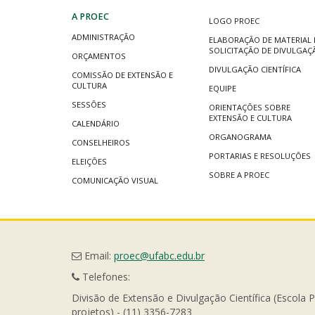
A PROEC
LOGO PROEC
ADMINISTRAÇÃO
ELABORAÇÃO DE MATERIAL 
SOLICITAÇÃO DE DIVULGAÇ
ORÇAMENTOS
DIVULGAÇÃO CIENTÍFICA
COMISSÃO DE EXTENSÃO E
CULTURA
EQUIPE
SESSÕES
ORIENTAÇÕES SOBRE
EXTENSÃO E CULTURA
CALENDÁRIO
ORGANOGRAMA
CONSELHEIROS
PORTARIAS E RESOLUÇÕES
ELEIÇÕES
SOBRE A PROEC
COMUNICAÇÃO VISUAL
Email:
proec@ufabc.edu.br
Telefones:
Divisão de Extensão e Divulgação Científica (Escola 
projetos) - (11) 3356-7283