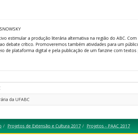
RSNOWSKY
ivo estimular a produção literária alternativa na região do ABC. Com
a e ao debate crítico. Promoveremos também atividades para um públic
io de plataforma digital e pela publicação de um fanzine com textos
C
erária da UFABC
o
Projetos de Extensão e Cultura 2017
Projetos - PAAC 2017