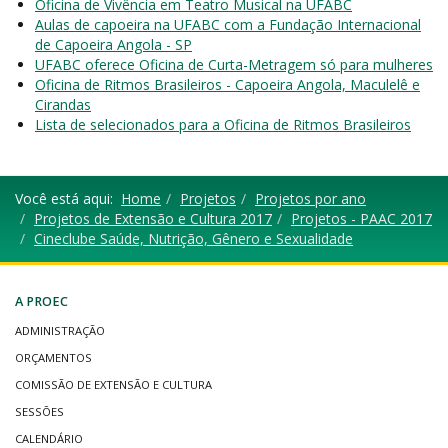
Oficina de Vivência em Teatro Musical na UFABC
Aulas de capoeira na UFABC com a Fundação Internacional
de Capoeira Angola - SP
UFABC oferece Oficina de Curta-Metragem só para mulheres
Oficina de Ritmos Brasileiros - Capoeira Angola, Maculelê e
Cirandas
Lista de selecionados para a Oficina de Ritmos Brasileiros
Você está aqui:
Home
Projetos
Projetos por ano
Projetos de Extensão e Cultura 2017
Projetos - PAAC 2017
Cineclube Saúde, Nutrição, Gênero e Sexualidade
A PROEC
ADMINISTRAÇÃO
ORÇAMENTOS
COMISSÃO DE EXTENSÃO E CULTURA
SESSÕES
CALENDÁRIO