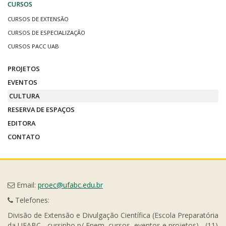
CURSOS
CURSOS DE EXTENSÃO
CURSOS DE ESPECIALIZAÇÃO
CURSOS PACC UAB
PROJETOS
EVENTOS
CULTURA
RESERVA DE ESPAÇOS
EDITORA
CONTATO
Email:
proec@ufabc.edu.br
Telefones:
Divisão de Extensão e Divulgação Científica (Escola Preparatória
da UFABC - cursinho p/ Enem, cursos, eventos e projetos) - (11)