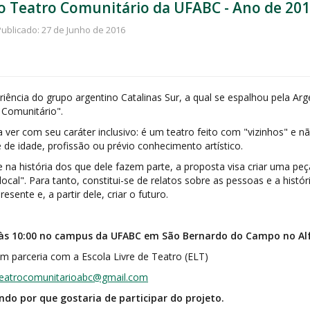
o Teatro Comunitário da UFABC - Ano de 20
Publicado: 27 de Junho de 2016
ência do grupo argentino Catalinas Sur, a qual se espalhou pela Arg
 Comunitário".
 a ver com seu caráter inclusivo: é um teatro feito com "vizinhos" e n
de idade, profissão ou prévio conhecimento artístico.
 na história dos que dele fazem parte, a proposta visa criar uma peça
ocal". Para tanto, constitui-se de relatos sobre as pessoas e a histó
ente e, a partir dele, criar o futuro.
às 10:00 no campus da UFABC em São Bernardo do Campo no Alfa
 parceria com a Escola Livre de Teatro (ELT)
teatrocomunitarioabc@gmail.com
ndo por que gostaria de participar do projeto.