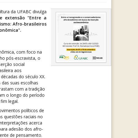
ultura da UFABC divulga
e extensão "Entre a
smo: Afro-brasileiros
conômica".
onômica, com foco na
o pós-escravista, o
serção social
sileira aos
 décadas do século XX.
 das suas escolhas
ntrastam com a tradição
am o longo do período
im legal.
vimentos políticos de
as questões raciais no
interpretações acerca
 para adesão dos afro-
rrente de pensamento.