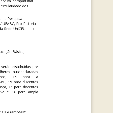
dor vai compartilhar
 circularidade dos
po de Pesquisa
 UFABC, Pro-Reitoria
 da Rede UniCEU e do
ucação Básica;
serão distribuídas por
heres autodeclaradas
genas, 15 para a
BC, 15 para discentes
nça, 15 para docentes
lva e 34 para ampla
ciais e remotas);