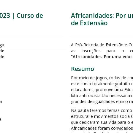
023 | Curso de
Africanidades: Por u
de Extensão
lga
A Pró-Reitoria de Extensão e C
de
as inscrições para o
c
de
"Africanidades: Por uma educ
Resumo
Por meio de jogos, rodas de con
este curso totalmente gratuito 
educadores, promove uma Educ
luta antirracista tão necessária 
ia
grandes desigualdades étnico rac
Na pauta teremos temas como 
estrutural e movimentos sociais.
a
que dedicaram sua vida para o 
Africanidades foram convidados p