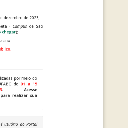
de dezembro de 2023;
Beta -
Campus
de São
o chegar
);
Jacino
blico.
alizadas por meio do
 UFABC de
01 a 15
3
. Acesse
para realizar sua
é usuário do Portal