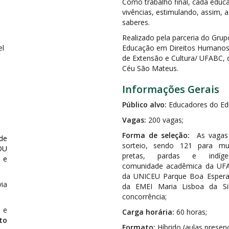
Como trabalho final, cada educa
vivências, estimulando, assim, a
saberes.
Realizado pela parceria do Gru
el
Educação em Direitos Humanos/
de Extensão e Cultura/ UFABC,
Céu São Mateus.
Informações Gerais
Público alvo:
Educadores do Ed
Vagas:
200 vagas;
Forma de seleção:
As vagas 
de
sorteio, sendo 121 para mul
 OU
pretas, pardas e indí
 e
comunidade acadêmica da UFA
da UNICEU Parque Boa Espera
ia
da EMEI Maria Lisboa da Si
concorrência;
s e
Carga horária:
60 horas;
to
Formato:
Híbrido (aulas presen