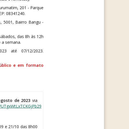
urumatim, 201 - Parque
EP: 08341240.
, 5001, Bairro Bangu -
sábados, das 8h às 12h
e a semana.
023 até 07/12/2023.
público e em formato
agosto de 2023
via
le/UTgxWtLxTCKGjPb29
/09 e 21/10 das 8h00