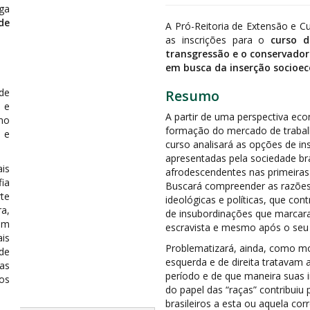
lga
de
A Pró-Reitoria de Extensão e C
as inscrições para o
curso d
transgressão e o conservadori
em busca da inserção socioe
de
Resumo
s e
A partir de uma perspectiva ec
mo
formação do mercado de trabalh
a e
curso analisará as opções de in
apresentadas pela sociedade bra
ais
afrodescendentes nas primeiras
fia
Buscará compreender as razões
te
ideológicas e políticas, que co
a,
de insubordinações que marcar
lém
escravista e mesmo após o seu f
is
Problematizará, ainda, como mo
de
esquerda e de direita tratavam 
as
período e de que maneira suas 
os
do papel das “raças” contribuiu
brasileiros a esta ou aquela co