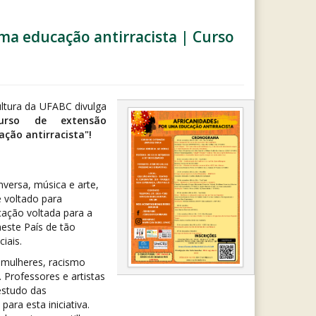
ma educação antirracista | Curso
ultura da UFABC divulga
urso de extensão
ação antirracista"!
versa, música e arte,
e voltado para
ação voltada para a
neste País de tão
iais.
mulheres, racismo
 Professores e artistas
estudo das
ara esta iniciativa.