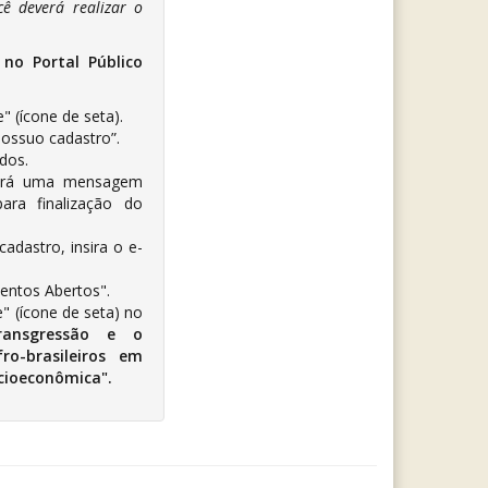
ê deverá realizar o
 no Portal Público
" (ícone de seta).
possuo cadastro”.
ados.
ará uma mensagem
ara finalização do
cadastro, insira o e-
entos Abertos".
e" (ícone de seta) no
ransgressão e o
ro-brasileiros em
ocioeconômica
".