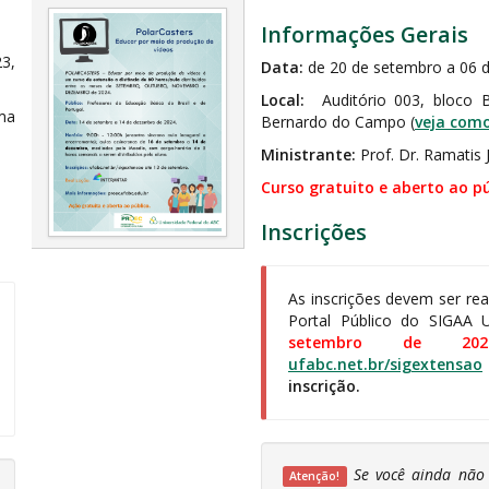
Informações Gerais
3,
Data:
de 20 de setembro a 06 
Local:
Auditório 003, bloco 
ma
Bernardo do Campo (
veja com
Ministrante:
Prof. Dr. Ramatis 
Curso gratuito e aberto ao pú
Inscrições
As inscrições devem ser re
Portal Público do SIGAA
setembro de 202
ufabc.net.br/sigextensao
inscrição.
Se você ainda não 
Atenção!