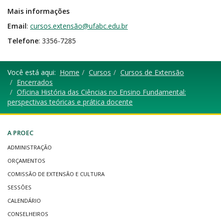
Mais informações
Email
:
cursos.extensão@ufabc.edu.br
Telefone
: 3356-7285
Você está aqui:
Home
Cursos
Cursos de Extensão
Encerrados
Oficina História das Ciências no Ensino Fundamental:
perspectivas teóricas e prática docente
A PROEC
ADMINISTRAÇÃO
ORÇAMENTOS
COMISSÃO DE EXTENSÃO E CULTURA
SESSÕES
CALENDÁRIO
CONSELHEIROS