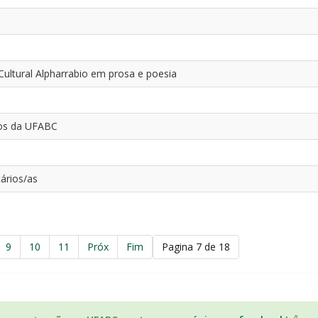
 Cultural Alpharrabio em prosa e poesia
nos da UFABC
ários/as
9
10
11
Próx
Fim
Pagina 7 de 18