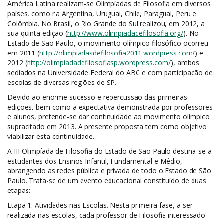
América Latina realizam-se Olimpíadas de Filosofia em diversos
países, como na Argentina, Uruguai, Chile, Paraguai, Peru e
Colômbia. No Brasil, o Rio Grande do Sul realizou, em 2012, a
sua quinta edição (
http://www.olimpiadadefilosofia.org/
). No
Estado de São Paulo, o movimento olímpico filosófico ocorreu
em 2011 (
http://olimpiadasdefilosofia2011.wordpress.com/
) e
2012 (
http://olimpiadadefilosofiasp.wordpress.com/
), ambos
sediados na Universidade Federal do ABC e com participação de
escolas de diversas regiões de SP.
Devido ao enorme sucesso e repercussão das primeiras
edições, bem como a expectativa demonstrada por professores
e alunos, pretende-se dar continuidade ao movimento olímpico
supracitado em 2013. A presente proposta tem como objetivo
viabilizar esta continuidade.
A III Olimpíada de Filosofia do Estado de São Paulo destina-se a
estudantes dos Ensinos Infantil, Fundamental e Médio,
abrangendo as redes pública e privada de todo o Estado de São
Paulo. Trata-se de um evento educacional constituído de duas
etapas:
Etapa 1: Atividades nas Escolas. Nesta primeira fase, a ser
realizada nas escolas, cada professor de Filosofia interessado