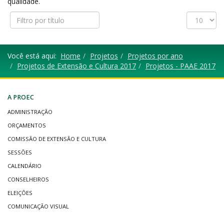
qualidade.
Filtro
Exibir
por
#
título
Você está aqui:
Home
Projetos
Projetos por ano
Projetos de Extensão e Cultura 2017
Projetos - PAAE 2017
A PROEC
ADMINISTRAÇÃO
ORÇAMENTOS
COMISSÃO DE EXTENSÃO E CULTURA
SESSÕES
CALENDÁRIO
CONSELHEIROS
ELEIÇÕES
COMUNICAÇÃO VISUAL