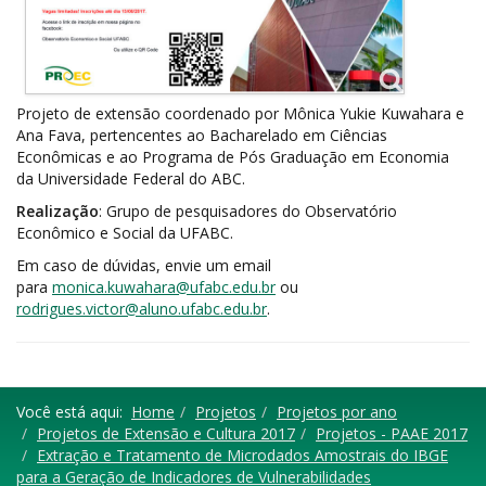
Projeto de extensão coordenado por Mônica Yukie Kuwahara e
Ana Fava, pertencentes ao Bacharelado em Ciências
Econômicas e ao Programa de Pós Graduação em Economia
da Universidade Federal do ABC.
Realização
: Grupo de pesquisadores do Observatório
Econômico e Social da UFABC.
Em caso de dúvidas, envie um email
para
monica.kuwahara@ufabc.edu.br
ou
rodrigues.victor@aluno.ufabc.edu.br
.
Você está aqui:
Home
Projetos
Projetos por ano
Projetos de Extensão e Cultura 2017
Projetos - PAAE 2017
Extração e Tratamento de Microdados Amostrais do IBGE
para a Geração de Indicadores de Vulnerabilidades