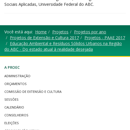
Sociais Aplicadas, Universidade Federal do ABC.
Você está aqui:
Home
Projetos
Projetos por ano
Projetos de Extensão e Cultura 2017
Projetos - PAAE 2017
Educação Ambiental e Resíduos Sólidos Urbanos na Região
do ABC - Do estado atual à realidade desejada
A PROEC
ADMINISTRAÇÃO
ORÇAMENTOS
COMISSÃO DE EXTENSÃO E CULTURA
SESSÕES
CALENDÁRIO
CONSELHEIROS
ELEIÇÕES