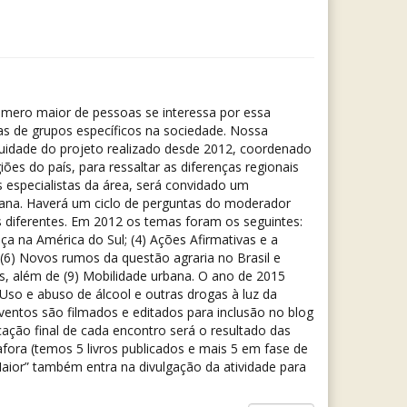
número maior de pessoas se interessa por essa
das de grupos específicos na sociedade. Nossa
nuidade do projeto realizado desde 2012, coordenado
es do país, para ressaltar as diferenças regionais
especialistas da área, será convidado um
mana. Haverá um ciclo de perguntas do moderador
s diferentes. Em 2012 os temas foram os seguintes:
nça na América do Sul; (4) Ações Afirmativas e a
6) Novos rumos da questão agraria no Brasil e
as, além de (9) Mobilidade urbana. O ano de 2015
 Uso e abuso de álcool e outras drogas à luz da
entos são filmados e editados para inclusão no blog
cação final de cada encontro será o resultado das
afora (temos 5 livros publicados e mais 5 em fase de
Maior” também entra na divulgação da atividade para