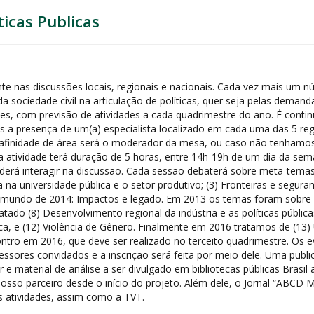
ticas Publicas
nte nas discussões locais, regionais e nacionais. Cada vez mais um 
 sociedade civil na articulação de políticas, quer seja pelas deman
s, com previsão de atividades a cada quadrimestre do ano. É conti
 a presença de um(a) especialista localizado em cada uma das 5 regiõ
afinidade de área será o moderador da mesa, ou caso não tenhamos 
a atividade terá duração de 5 horas, entre 14h-19h de um dia da se
oderá interagir na discussão. Cada sessão debaterá sobre meta-tema
 na universidade pública e o setor produtivo; (3) Fronteiras e segura
 mundo de 2014: Impactos e legado. Em 2013 os temas foram sobre (
tado (8) Desenvolvimento regional da indústria e as políticas públic
ca, e (12) Violência de Gênero. Finalmente em 2016 tratamos de (13)
ro em 2016, que deve ser realizado no terceito quadrimestre. Os ev
essores convidados e a inscrição será feita por meio dele. Uma publi
e material de análise a ser divulgado em bibliotecas públicas Brasil 
osso parceiro desde o início do projeto. Além dele, o Jornal “ABCD 
s atividades, assim como a TVT.