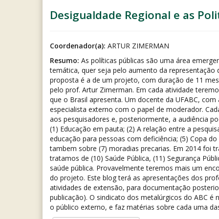
Desigualdade Regional e as Poli
Coordenador(a):
ARTUR ZIMERMAN
Resumo:
As políticas públicas são uma área emerge
temática, quer seja pelo aumento da representação da
proposta é a de um projeto, com duração de 11 mese
pelo prof. Artur Zimerman. Em cada atividade teremos
que o Brasil apresenta. Um docente da UFABC, com 
especialista externo com o papel de moderador. Cad
aos pesquisadores e, posteriormente, a audiência p
(1) Educação em pauta; (2) A relação entre a pesquisa
educação para pessoas com deficiência; (5) Copa do
tambem sobre (7) moradias precarias. Em 2014 foi tra
tratamos de (10) Saúde Pública, (11) Segurança Públi
saúde pública. Provavelmente teremos mais um encont
do projeto. Este blog terá as apresentações dos prof
atividades de extensão, para documentação posterior 
publicação). O sindicato dos metalúrgicos do ABC é n
o público externo, e faz matérias sobre cada uma da