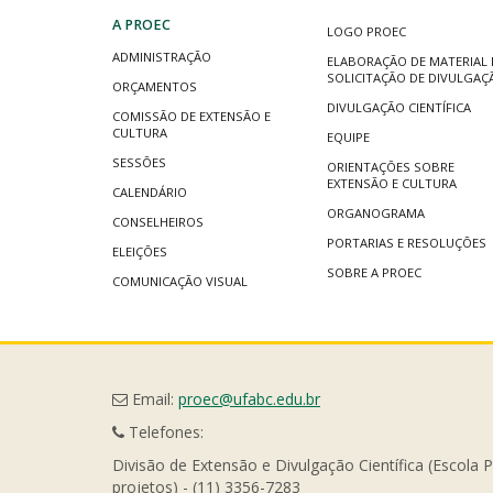
A PROEC
LOGO PROEC
ADMINISTRAÇÃO
ELABORAÇÃO DE MATERIAL 
SOLICITAÇÃO DE DIVULGAÇ
ORÇAMENTOS
DIVULGAÇÃO CIENTÍFICA
COMISSÃO DE EXTENSÃO E
CULTURA
EQUIPE
SESSÕES
ORIENTAÇÕES SOBRE
EXTENSÃO E CULTURA
CALENDÁRIO
ORGANOGRAMA
CONSELHEIROS
PORTARIAS E RESOLUÇÕES
ELEIÇÕES
SOBRE A PROEC
COMUNICAÇÃO VISUAL
Email:
proec@ufabc.edu.br
Telefones:
Divisão de Extensão e Divulgação Científica (Escola 
projetos) - (11) 3356-7283