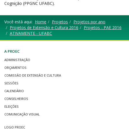
Cognição (PPGNC
UFABC).
Você está aqui:
Home
Projetos
Projetos por ano
Projetos de Extensão e Cultura 2016
Projetos - PAE 2016
ATIVAMENTE - UFABC
A PROEC
ADMINISTRAÇÃO
ORÇAMENTOS
COMISSÃO DE EXTENSÃO E CULTURA
SESSÕES
CALENDÁRIO
CONSELHEIROS
ELEIÇÕES
COMUNICAÇÃO VISUAL
LOGO PROEC