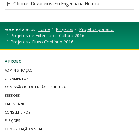
Oficinas Devaneios em Engenharia Elétrica
Você está aqui:
Home
Projetos
Projetos por ano
Projetos de Extensão e Cultura 2016
Projetos - Fluxo Contínuo 2016
A PROEC
ADMINISTRAÇÃO
ORÇAMENTOS
COMISSÃO DE EXTENSÃO E CULTURA
SESSÕES
CALENDÁRIO
CONSELHEIROS
ELEIÇÕES
COMUNICAÇÃO VISUAL