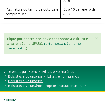
2016
Assinatura do termo de outorga e
05 a 10 de janeiro de
compromisso
2017
×
Fique por dentro das novidades sobre a cultura e
a extensão na UFABC,
curta nossa página no
facebook
!
Você está aqui:
Home
Editais e Formulários
Bolsistas e Voluntários
Editais e Formulários
Bolsistas e Voluntários
Bolsistas e Voluntários Projetos Institucionais 2017
A PROEC