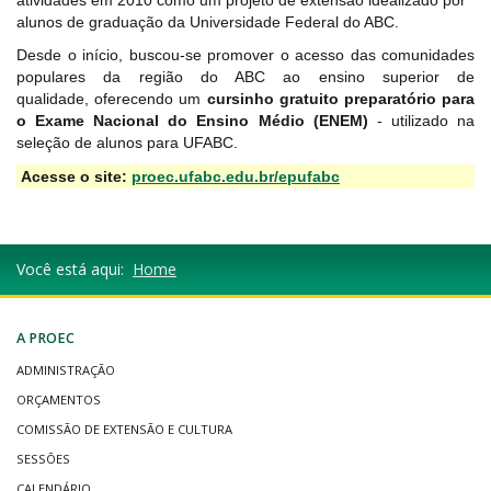
atividades em 2010 como um projeto de extensão idealizado por
alunos de graduação da Universidade Federal do ABC.
Desde o início, buscou-se promover o acesso das comunidades
populares da região do ABC ao ensino superior de
qualidade, oferecendo um
cursinho gratuito preparatório para
o Exame Nacional do Ensino Médio (ENEM)
- utilizado na
seleção de alunos para UFABC.
Acesse o site:
proec.ufabc.edu.br/epufabc
Você está aqui:
Home
A PROEC
ADMINISTRAÇÃO
ORÇAMENTOS
COMISSÃO DE EXTENSÃO E CULTURA
SESSÕES
CALENDÁRIO