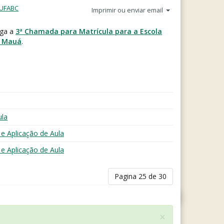
 UFABC
Imprimir ou enviar email
lga a
3ª Chamada para Matrícula para a Escola
– Mauá
.
ula
 e Aplicação de Aula
 e Aplicação de Aula
Pagina 25 de 30
×