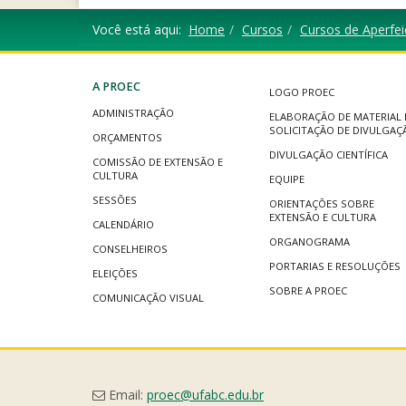
Você está aqui:
Home
Cursos
Cursos de Aperfe
A PROEC
LOGO PROEC
ADMINISTRAÇÃO
ELABORAÇÃO DE MATERIAL 
SOLICITAÇÃO DE DIVULGAÇ
ORÇAMENTOS
DIVULGAÇÃO CIENTÍFICA
COMISSÃO DE EXTENSÃO E
CULTURA
EQUIPE
SESSÕES
ORIENTAÇÕES SOBRE
EXTENSÃO E CULTURA
CALENDÁRIO
ORGANOGRAMA
CONSELHEIROS
PORTARIAS E RESOLUÇÕES
ELEIÇÕES
SOBRE A PROEC
COMUNICAÇÃO VISUAL
Email:
proec@ufabc.edu.br