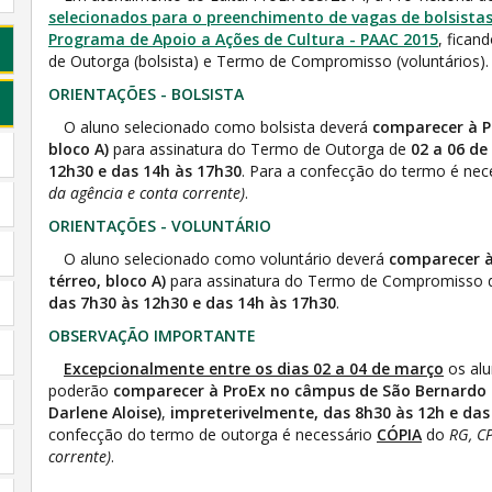
selecionados para o preenchimento de vagas de bolsistas
Programa de Apoio a Ações de Cultura - PAAC 2015
, fica
de Outorga (bolsista) e Termo de Compromisso (voluntários).
ORIENTAÇÕES - BOLSISTA
O aluno selecionado como bolsista deverá
comparecer à P
bloco A)
para assinatura do Termo de Outorga de
02 a 06 de
12h30 e das 14h às 17h30
. Para a confecção do termo é nec
da agência e conta corrente)
.
ORIENTAÇÕES - VOLUNTÁRIO
O aluno selecionado como voluntário deverá
comparecer à
térreo, bloco A)
para assinatura do Termo de Compromisso
das 7h30 às 12h30 e das 14h às 17h30
.
OBSERVAÇÃO IMPORTANTE
Excepcionalmente entre os dias 02 a 04 de março
os alu
poderão
comparecer à ProEx no câmpus de São Bernardo (B
Darlene Aloise)
,
impreterivelmente, das 8h30 às 12h e das
confecção do termo de outorga é necessário
CÓPIA
do
RG, C
corrente)
.