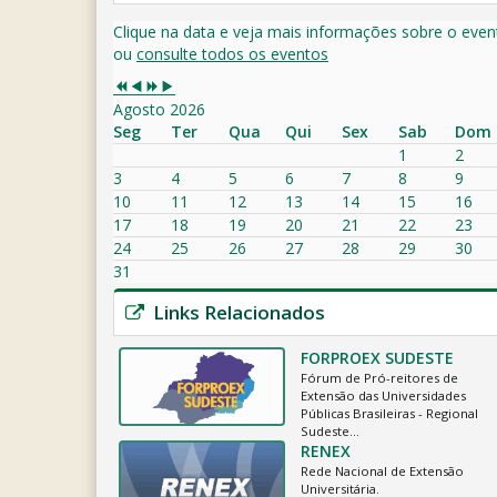
Clique na data e veja mais informações sobre o even
ou
consulte todos os eventos
Agosto 2026
Seg
Ter
Qua
Qui
Sex
Sab
Dom
1
2
3
4
5
6
7
8
9
10
11
12
13
14
15
16
17
18
19
20
21
22
23
24
25
26
27
28
29
30
31
Links Relacionados
FORPROEX SUDESTE
Fórum de Pró-reitores de
Extensão das Universidades
Públicas Brasileiras - Regional
Sudeste…
RENEX
Rede Nacional de Extensão
Universitária.