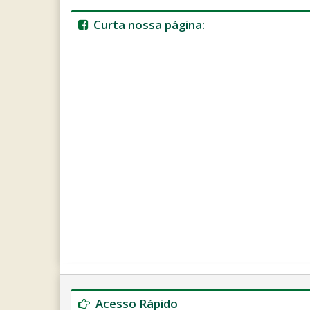
Curta nossa página:
Ano
Mês
Próximo
Próximo
Anterior
Anterior
Ano
Mês
Acesso Rápido