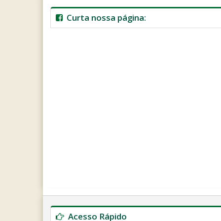
Curta nossa página:
Ano
Mês
Próximo
Próximo
Anterior
Anterior
Ano
Mês
Acesso Rápido