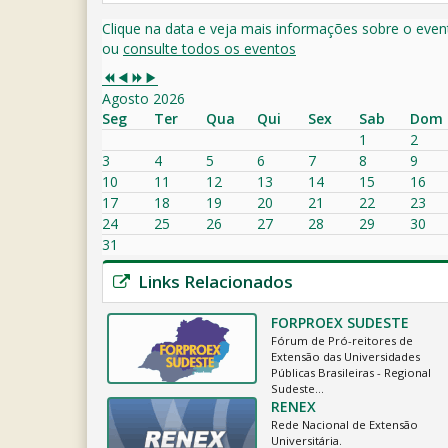
Clique na data e veja mais informações sobre o even
ou
consulte todos os eventos
Agosto 2026
Seg
Ter
Qua
Qui
Sex
Sab
Dom
1
2
3
4
5
6
7
8
9
10
11
12
13
14
15
16
17
18
19
20
21
22
23
24
25
26
27
28
29
30
31
Links Relacionados
FORPROEX SUDESTE
Fórum de Pró-reitores de
Extensão das Universidades
Públicas Brasileiras - Regional
Sudeste…
RENEX
Rede Nacional de Extensão
Universitária.