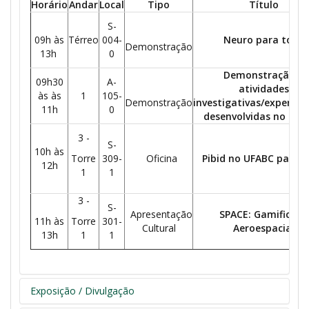
Horário
Andar
Local
Tipo
Título
S-
09h às
Térreo
004-
Neuro para todo
Demonstração
13h
0
Demonstração d
09h30
A-
atividades
às às
1
105-
Demonstração
investigativas/experime
11h
0
desenvolvidas no proj
3 -
S-
10h às
Torre
309-
Oficina
Pibid no UFABC para t
12h
1
1
3 -
S-
Apresentação
SPACE: Gamificaçã
11h às
Torre
301-
Cultural
Aeroespacial
13h
1
1
Exposição / Divulgação