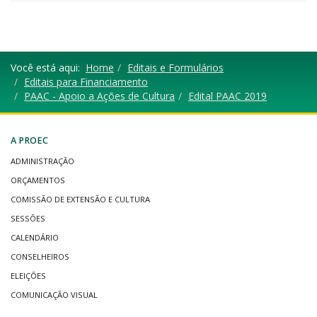
Você está aqui:
Home
Editais e Formulários
Editais para Financiamento
PAAC - Apoio a Ações de Cultura
Edital PAAC 2019
A PROEC
ADMINISTRAÇÃO
ORÇAMENTOS
COMISSÃO DE EXTENSÃO E CULTURA
SESSÕES
CALENDÁRIO
CONSELHEIROS
ELEIÇÕES
COMUNICAÇÃO VISUAL