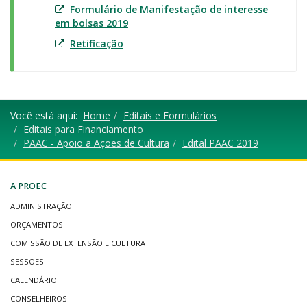
Formulário de Manifestação de interesse
em bolsas 2019
Retificação
Você está aqui:
Home
Editais e Formulários
Editais para Financiamento
PAAC - Apoio a Ações de Cultura
Edital PAAC 2019
A PROEC
ADMINISTRAÇÃO
ORÇAMENTOS
COMISSÃO DE EXTENSÃO E CULTURA
SESSÕES
CALENDÁRIO
CONSELHEIROS