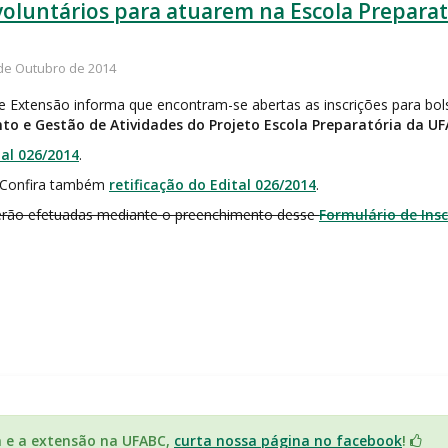
/voluntários para atuarem na Escola Preparat
 de Outubro de 2014
de Extensão informa que encontram-se abertas as inscrições para bol
to e Gestão de Atividades do Projeto Escola Preparatória da U
tal 026/2014
.
 Confira também
retificação do Edital 026/2014
.
serão efetuadas mediante o preenchimento desse
Formulário de Insc
a e a extensão na UFABC,
curta nossa página no facebook
!