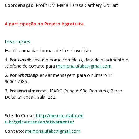
Coordenação
: Prof.ª Dr.ª Maria Teresa Carthery-Goulart
A participação no Projeto é gratuita.
Inscrições
Escolha uma das formas de fazer inscrição:
1. Por
e-mail
: enviar o nome completo, data de nascimento e
telefone de contato para
memoria.ufabc@gmail.com
.
2. Por
WhatsApp
: enviar mensagem para o número 11
960617086.
3. Presencialmente
: UFABC
Campus
São Bernardo, Bloco
Delta, 2º andar, sala 262
Site do Curso:
http://neuro.ufabc.ed
u.br/gelc/extensao/ativamente/
Contato
:
memoria.ufabc@gmail.com