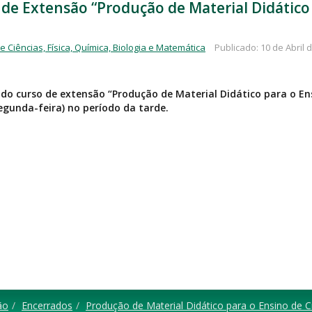
e Extensão “Produção de Material Didático p
 Ciências, Física, Química, Biologia e Matemática
Publicado: 10 de Abril 
 do curso de extensão “Produção de Material Didático para o Ensi
egunda-feira) no período da tarde.
ão
Encerrados
Produção de Material Didático para o Ensino de Ci