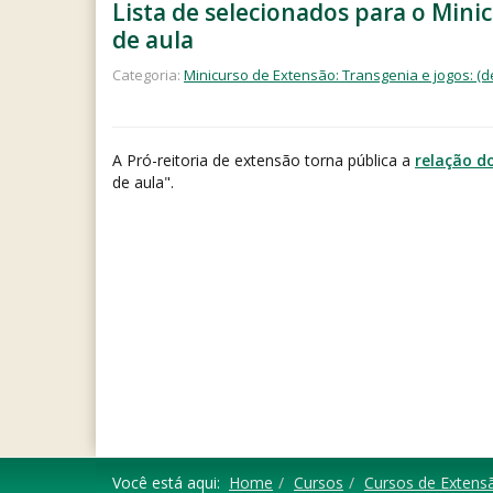
Lista de selecionados para o Mini
de aula
Categoria:
Minicurso de Extensão: Transgenia e jogos: (
A Pró-reitoria de extensão torna pública a
relação d
de aula".
Você está aqui:
Home
Cursos
Cursos de Extens