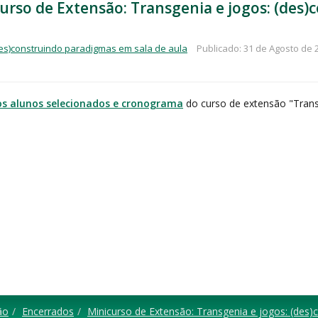
curso de Extensão: Transgenia e jogos: (des
des)construindo paradigmas em sala de aula
Publicado: 31 de Agosto de 
os alunos selecionados e cronograma
do curso de extensão "Trans
ão
Encerrados
Minicurso de Extensão: Transgenia e jogos: (des)