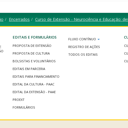
ão
Encerrados
Curso de Extensão - Neurociência e Educação: des
EDITAIS E FORMULÁRIOS
C
FLUXO CONTÍNUO
PROPOSTA DE EXTENSÃO
CU
E
REGISTRO DE AÇÕES
ÃO
PROPOSTA DE CULTURA
CU
TODOS OS EDITAIS
BOLSISTAS E VOLUNTÁRIOS
CU
EDITAIS EM PARCERIA
EDITAIS PARA FINANCIAMENTO
EDITAL DA CULTURA - PAAC
EDITAL DA EXTENSÃO - PAAE
PROEXT
FORMULÁRIOS