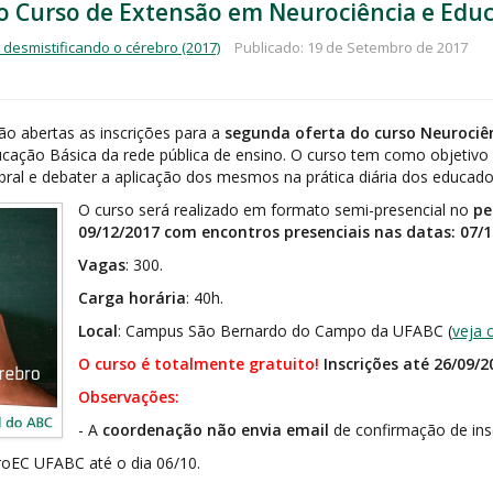
o Curso de Extensão em Neurociência e Educ
 desmistificando o cérebro (2017)
Publicado: 19 de Setembro de 2017
ão abertas as inscrições para a
segunda oferta do curso Neurociên
ucação Básica da rede pública de ensino. O curso tem como objetivo 
ral e debater a aplicação dos mesmos na prática diária dos educado
O curso será realizado em formato semi-presencial no
pe
09/12/2017 com encontros presenciais nas datas: 07/10
Vagas
: 300.
Carga horária
: 40h.
Local
: Campus São Bernardo do Campo da UFABC (
veja
O curso é totalmente gratuito!
Inscrições até 26/09/
Observações:
- A
coordenação não envia email
de confirmação de ins
ProEC UFABC até o dia 06/10.