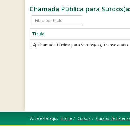
Chamada Pública para Surdos(as)
Filtro
por
título
Título
Chamada Pública para Surdos(as), Transexuais ou 
Você está aqui:
Home
Cursos
Cursos de Extens