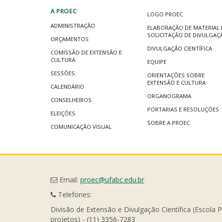
A PROEC
LOGO PROEC
ADMINISTRAÇÃO
ELABORAÇÃO DE MATERIAL 
SOLICITAÇÃO DE DIVULGAÇ
ORÇAMENTOS
DIVULGAÇÃO CIENTÍFICA
COMISSÃO DE EXTENSÃO E
CULTURA
EQUIPE
SESSÕES
ORIENTAÇÕES SOBRE
EXTENSÃO E CULTURA
CALENDÁRIO
ORGANOGRAMA
CONSELHEIROS
PORTARIAS E RESOLUÇÕES
ELEIÇÕES
SOBRE A PROEC
COMUNICAÇÃO VISUAL
Email:
proec@ufabc.edu.br
Telefones:
Divisão de Extensão e Divulgação Científica (Escola 
projetos) - (11) 3356-7283