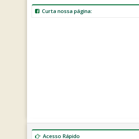
Curta nossa página:
Ano
Mês
Próximo
Próximo
Anterior
Anterior
Ano
Mês
Acesso Rápido