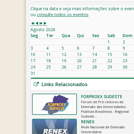
Clique na data e veja mais informações sobre o even
ou
consulte todos os eventos
Agosto 2026
Seg
Ter
Qua
Qui
Sex
Sab
Dom
1
2
3
4
5
6
7
8
9
10
11
12
13
14
15
16
17
18
19
20
21
22
23
24
25
26
27
28
29
30
31
Links Relacionados
FORPROEX SUDESTE
Fórum de Pró-reitores de
Extensão das Universidades
Públicas Brasileiras - Regional
Sudeste…
RENEX
Rede Nacional de Extensão
Universitária.