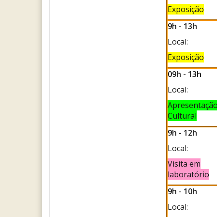
Exposição
9h - 13h
Local:
Exposição
09h - 13h
Local:
Apresentaçã
Cultural
9h - 12h
Local:
Visita em
laboratório
9h - 10h
Local: