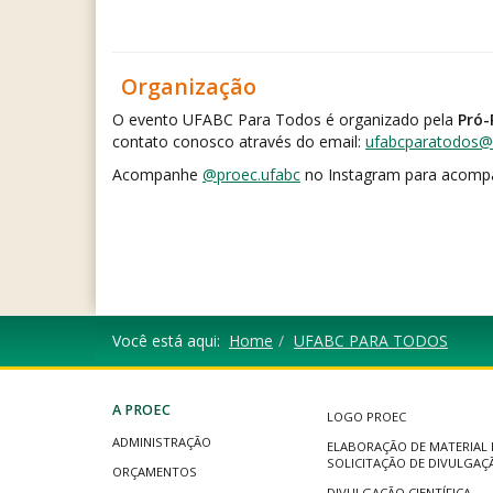
Organização
O evento UFABC Para Todos é organizado pela
Pró-
contato conosco através do email:
ufabcparatodos@u
Acompanhe
@proec.ufabc
no Instagram para acompa
Você está aqui:
Home
UFABC PARA TODOS
A PROEC
LOGO PROEC
ADMINISTRAÇÃO
ELABORAÇÃO DE MATERIAL 
SOLICITAÇÃO DE DIVULGAÇ
ORÇAMENTOS
DIVULGAÇÃO CIENTÍFICA