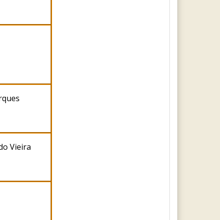
rques
do Vieira