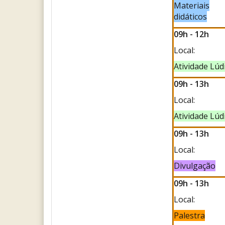
Materiais
didáticos
09h - 12h
Local:
Atividade Lúd
09h - 13h
Local:
Atividade Lúd
09h - 13h
Local:
Divulgação
09h - 13h
Local:
Palestra