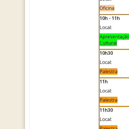
Oficina
10h - 11h
Local:
Apresentaçã
Cultural
10h30
Local:
Palestra
11h
Local:
Palestra
11h30
Local:
Palestra