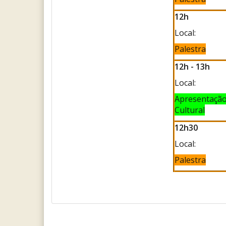
12h
Local:
Palestra
12h - 13h
Local:
Apresentaçã
Cultural
12h30
Local:
Palestra