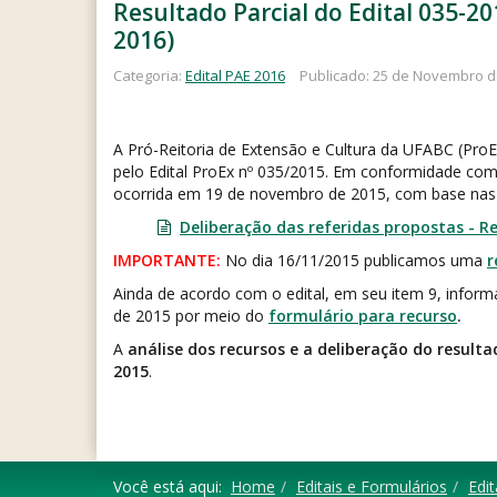
Resultado Parcial do Edital 035-2
2016)
Categoria:
Edital PAE 2016
Publicado: 25 de Novembro d
A Pró-Reitoria de Extensão e Cultura da UFABC (Pro
pelo Edital ProEx nº 035/2015. Em conformidade com 
ocorrida em 19 de novembro de 2015, com base nas av
Deliberação das referidas propostas - Re
IMPORTANTE:
No dia 16/11/2015 publicamos uma
r
Ainda de acordo com o edital, em seu item 9, info
de 2015 por meio do
formulário para recurso
.
A
análise dos recursos e a deliberação do resulta
2015
.
Você está aqui:
Home
Editais e Formulários
Edi