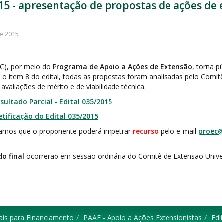
015 - apresentação de propostas de ações de 
e 2015
EC), por meio do
Programa de Apoio a Ações de Extensão
, torna p
o item 8 do edital, todas as propostas foram analisadas pelo Comitê
aliações de mérito e de viabilidade técnica.
sultado Parcial - Edital 035/2015
etificação do Edital 035/2015
.
rmamos que o proponente poderá impetrar
recurso
pelo e-mail
proec@
do final
ocorrerão em sessão ordinária do Comitê de Extensão Univer
tais para Financiamento
PAAE - Apoio a Ações Extensionistas
Edi