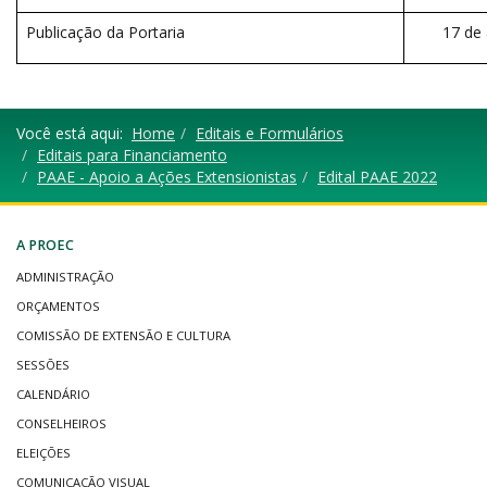
Publicação da Portaria
17 de
Você está aqui:
Home
Editais e Formulários
Editais para Financiamento
PAAE - Apoio a Ações Extensionistas
Edital PAAE 2022
A PROEC
ADMINISTRAÇÃO
ORÇAMENTOS
COMISSÃO DE EXTENSÃO E CULTURA
SESSÕES
CALENDÁRIO
CONSELHEIROS
ELEIÇÕES
COMUNICAÇÃO VISUAL