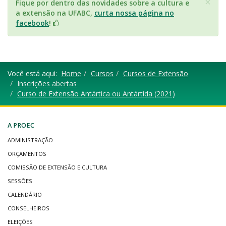
×
Fique por dentro das novidades sobre a cultura e
a extensão na UFABC,
curta nossa página no
facebook
!
Você está aqui:
Home
Cursos
Cursos de Extensão
Inscrições abertas
Curso de Extensão Antártica ou Antártida (2021)
A PROEC
ADMINISTRAÇÃO
ORÇAMENTOS
COMISSÃO DE EXTENSÃO E CULTURA
SESSÕES
CALENDÁRIO
CONSELHEIROS
ELEIÇÕES