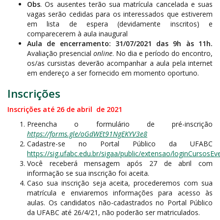
Obs
. Os ausentes terão sua matrícula cancelada e suas
vagas serão cedidas para os interessados que estiverem
em lista de espera (devidamente inscritos) e
comparecerem à aula inaugural
Aula de encerramento: 31/07/2021 das 9h às 11h.
Avaliação presencial
online
. No dia e período do encontro,
os/as cursistas deverão acompanhar a aula pela internet
em endereço a ser fornecido em momento oportuno.
Inscrições
Inscrições até 26 de abril de 2021
Preencha o formulário de pré-inscrição
https://forms.gle/oGdWEt91NgEKYV3e8
Cadastre-se no Portal Público da UFABC
https://sig.ufabc.edu.br/sigaa/public/extensao/loginCursosEv
Você receberá mensagem após 27 de abril com
informação se sua inscrição foi aceita.
Caso sua inscrição seja aceita, procederemos com sua
matrícula e enviaremos informações para acesso às
aulas. Os candidatos não-cadastrados no Portal Público
da UFABC até 26/4/21, não poderão ser matriculados.