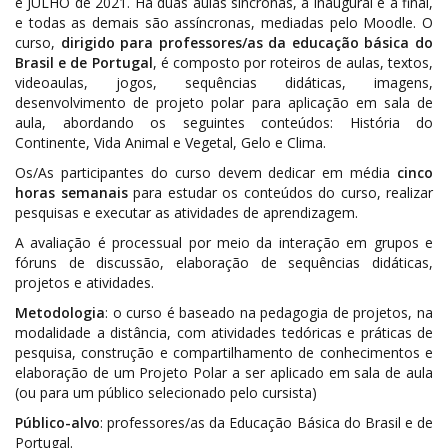
e JULHO de 2021. Há duas aulas síncronas, a inaugural e a final,
e todas as demais são assíncronas, mediadas pelo Moodle. O
curso,
dirigido para professores/as da educação básica do
Brasil e de Portugal
, é composto por roteiros de aulas, textos,
videoaulas, jogos, sequências didáticas, imagens,
desenvolvimento de projeto polar para aplicação em sala de
aula, abordando os seguintes conteúdos: História do
Continente, Vida Animal e Vegetal, Gelo e Clima.
Os/As participantes do curso devem dedicar em média
cinco
horas semanais
para estudar os conteúdos do curso, realizar
pesquisas e executar as atividades de aprendizagem.
A avaliação é processual por meio da interação em grupos e
fóruns de discussão, elaboração de sequências didáticas,
projetos e atividades.
Metodologia
: o curso é baseado na pedagogia de projetos, na
modalidade a distância, com atividades tedóricas e práticas de
pesquisa, construção e compartilhamento de conhecimentos e
elaboração de um Projeto Polar a ser aplicado em sala de aula
(ou para um público selecionado pelo cursista)
Público-alvo
: professores/as da Educação Básica do Brasil e de
Portugal.