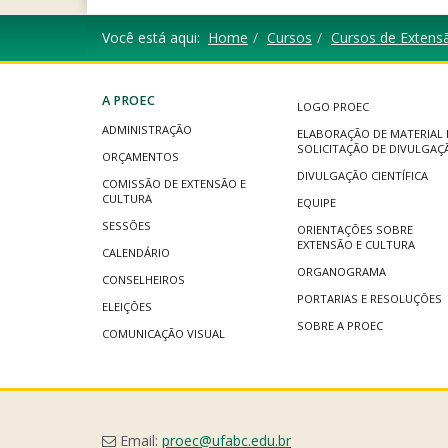
Você está aqui:
Home
Cursos
Cursos de Extens
A PROEC
LOGO PROEC
ADMINISTRAÇÃO
ELABORAÇÃO DE MATERIAL 
SOLICITAÇÃO DE DIVULGAÇ
ORÇAMENTOS
DIVULGAÇÃO CIENTÍFICA
COMISSÃO DE EXTENSÃO E
CULTURA
EQUIPE
SESSÕES
ORIENTAÇÕES SOBRE
EXTENSÃO E CULTURA
CALENDÁRIO
ORGANOGRAMA
CONSELHEIROS
PORTARIAS E RESOLUÇÕES
ELEIÇÕES
SOBRE A PROEC
COMUNICAÇÃO VISUAL
Email:
proec@ufabc.edu.br