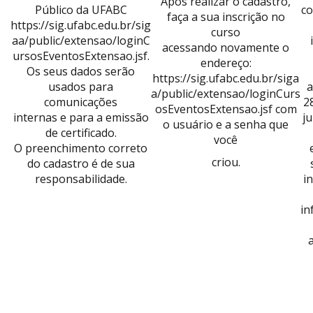
Após realizar o cadastro,
Público da UFABC
co
faça a sua inscrição no
https://sig.ufabc.edu.br/sig
curso
aa/public/extensao/loginC
acessando novamente o
ursosEventosExtensao.jsf.
endereço:
Os seus dados serão
https://sig.ufabc.edu.br/siga
usados para
a
a/public/extensao/loginCurs
comunicações
2
osEventosExtensao.jsf com
internas e para a emissão
j
o usuário e a senha que
de certificado.
você
O preenchimento correto
criou.
do cadastro é de sua
responsabilidade.
i
in