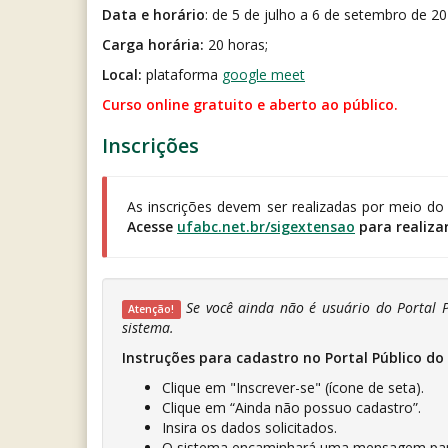
Data e horário
: de 5 de julho a 6 de setembro de 2
Carga horária:
20 horas;
Local:
plataforma
google meet
Curso online gratuito e aberto ao público.
Inscrições
As inscrições devem ser realizadas por meio d
Acesse
ufabc.net.br/sigextensao
para realizar
Se você ainda não é usuário do Portal P
Atenção!
sistema.
Instruções para cadastro no Portal Público do
Clique em "Inscrever-se" (ícone de seta).
Clique em “Ainda não possuo cadastro”.
Insira os dados solicitados.
O sistema encaminhará uma mensagem para o