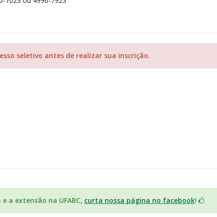
56-7023 ou 4996-7923
sso seletivo antes de realizar sua inscrição.
a e a extensão na UFABC,
curta nossa página no facebook
!