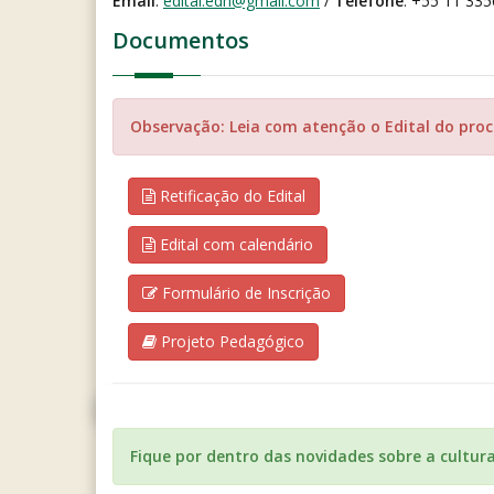
Email
:
edital.edh@gmail.com
/
Telefone
: +55 11 33
Documentos
Observação: Leia com atenção o Edital do proce
Retificação do Edital
Edital com calendário
Formulário de Inscrição
Projeto Pedagógico
Fique por dentro das novidades sobre a cultur