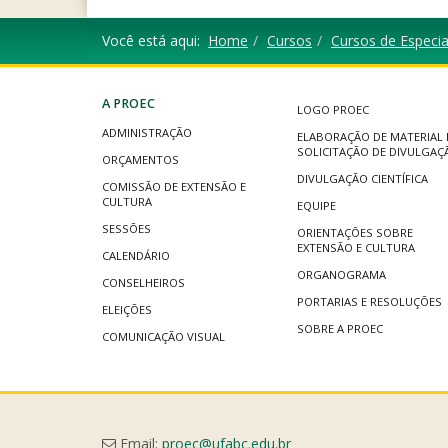
Você está aqui:
Home
Cursos
Cursos de Especia
A PROEC
LOGO PROEC
ADMINISTRAÇÃO
ELABORAÇÃO DE MATERIAL 
SOLICITAÇÃO DE DIVULGAÇ
ORÇAMENTOS
DIVULGAÇÃO CIENTÍFICA
COMISSÃO DE EXTENSÃO E
CULTURA
EQUIPE
SESSÕES
ORIENTAÇÕES SOBRE
EXTENSÃO E CULTURA
CALENDÁRIO
ORGANOGRAMA
CONSELHEIROS
PORTARIAS E RESOLUÇÕES
ELEIÇÕES
SOBRE A PROEC
COMUNICAÇÃO VISUAL
Email:
proec@ufabc.edu.br